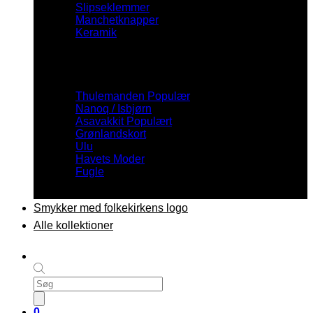
Slipseklemmer
Manchetknapper
Keramik
Inspiration
Thulemanden
Nanoq / Isbjørn
Asavakkit
Grønlandskort
Ulu
Havets Moder
Fugle
Smykker med folkekirkens logo
Alle kollektioner
Products
search
0