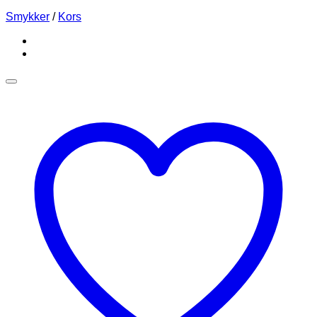
Smykker
/
Kors