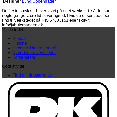
Designer
Lund Copenhagen
De fleste smykker bliver lavet på eget værksted, så der kan
nogle gange være lidt leveringstid. Hvis du er sent ude, så
ring til værkstedet på +45 57803151 eller skriv til
info@thulemanden.dk.
Værkstedet
Kontakt
Historie
Hvem er Thulemanden?
Nyheder fra værkstedet
Forhandlere
Godt at vide
Find din ringstørrelse
D