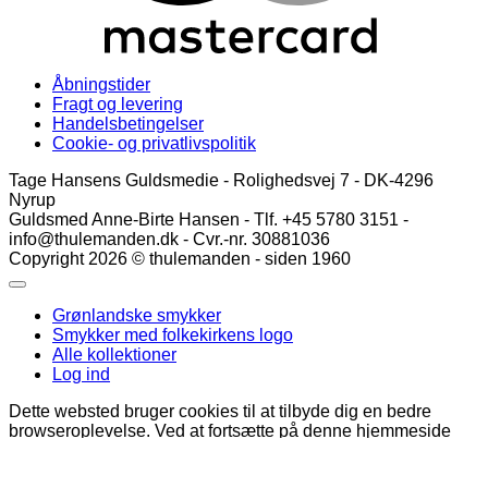
Åbningstider
Fragt og levering
Handelsbetingelser
Cookie- og privatlivspolitik
Tage Hansens Guldsmedie - Rolighedsvej 7 - DK-4296
Nyrup
Guldsmed Anne-Birte Hansen - Tlf. +45 5780 3151 -
info@thulemanden.dk - Cvr.-nr. 30881036
Copyright 2026 © thulemanden - siden 1960
Grønlandske smykker
Smykker med folkekirkens logo
Alle kollektioner
Log ind
Dette websted bruger cookies til at tilbyde dig en bedre
browseroplevelse. Ved at fortsætte på denne hjemmeside
accepterer du vores brug af cookies.
Yderligere info
Accepter