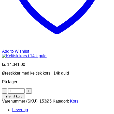
Add to Wishlist
kr.
14.341,00
Ørestikker med keltisk kors i 14k guld
På lager
Keltisk
kors
Tilføj til kurv
i
Varenummer (SKU):
153Ø5
Kategori:
Kors
14
k
Levering
guld