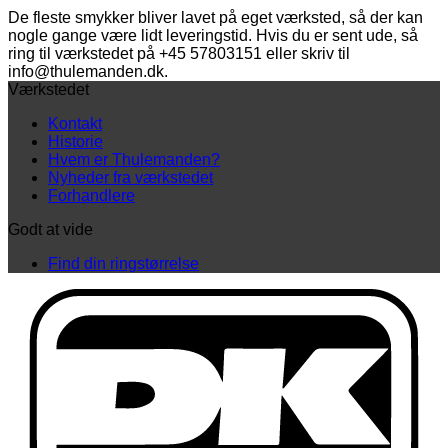
antal
De fleste smykker bliver lavet på eget værksted, så der kan
nogle gange være lidt leveringstid. Hvis du er sent ude, så
ring til værkstedet på +45 57803151 eller skriv til
info@thulemanden.dk.
Værkstedet
Kontakt
Historie
Hvem er Thulemanden?
Nyheder fra værkstedet
Forhandlere
Godt at vide
Find din ringstørrelse
D