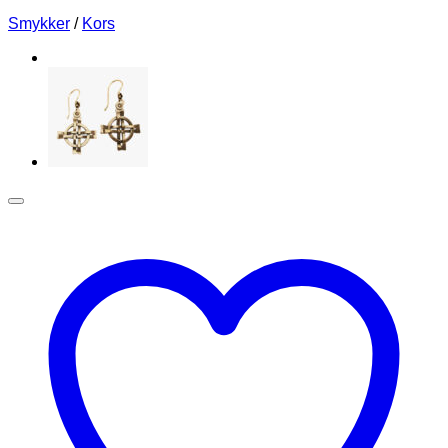
Smykker
/
Kors