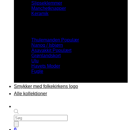
Slipseklemmer
Manchetknapper
Keramik
Inspiration
Thulemanden
Nanoq / Isbjørn
Asavakkit
Grønlandskort
Ulu
Havets Moder
Fugle
Smykker med folkekirkens logo
Alle kollektioner
Products
search
0