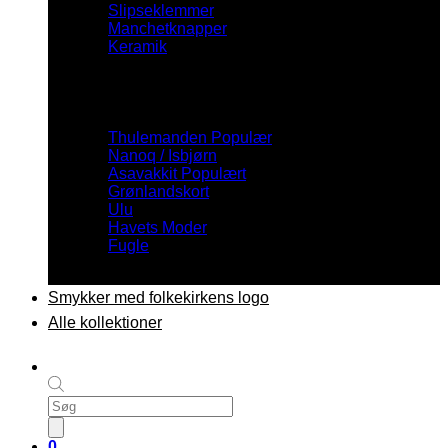
Slipseklemmer
Manchetknapper
Keramik
Inspiration
Thulemanden
Nanoq / Isbjørn
Asavakkit
Grønlandskort
Ulu
Havets Moder
Fugle
Smykker med folkekirkens logo
Alle kollektioner
Products
search
0