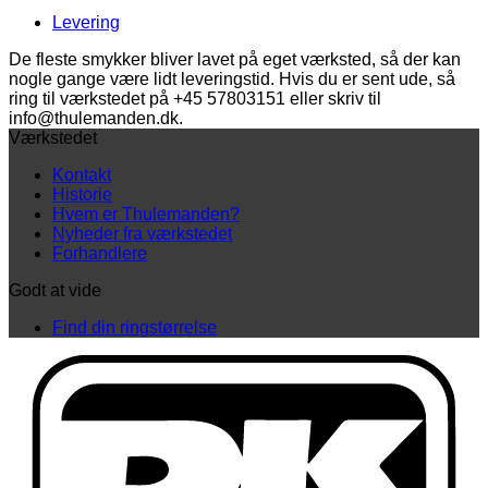
guld
Levering
(20
mm)
De fleste smykker bliver lavet på eget værksted, så der kan
antal
nogle gange være lidt leveringstid. Hvis du er sent ude, så
ring til værkstedet på +45 57803151 eller skriv til
info@thulemanden.dk.
Værkstedet
Kontakt
Historie
Hvem er Thulemanden?
Nyheder fra værkstedet
Forhandlere
Godt at vide
Find din ringstørrelse
D