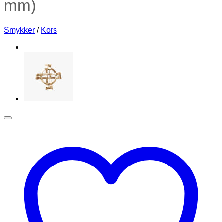
mm)
Smykker
/
Kors