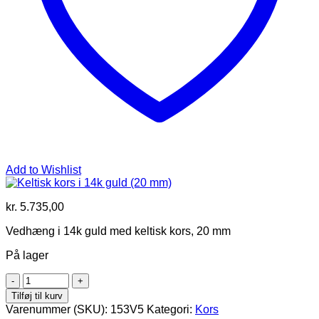
Add to Wishlist
kr.
5.735,00
Vedhæng i 14k guld med keltisk kors, 20 mm
På lager
Keltisk
kors
Tilføj til kurv
i
Varenummer (SKU):
153V5
Kategori:
Kors
14k