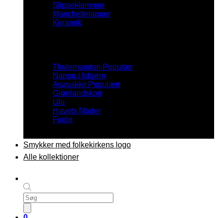
Slipseklemmer
Manchetknapper
Keramik
Inspiration
Thulemanden
Nanoq / Isbjørn
Asavakkit
Grønlandskort
Ulu
Havets Moder
Fugle
Smykker med folkekirkens logo
Alle kollektioner
Products
search
0