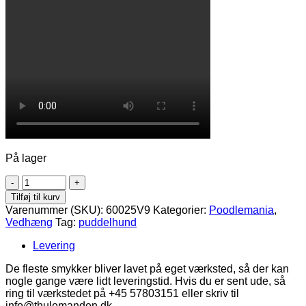
På lager
Brun
puddelhund
Tilføj til kurv
i
Varenummer (SKU):
60025V9
Kategorier:
Poodlemania
,
sølv
Vedhæng
Tag:
puddelhund
antal
Levering
De fleste smykker bliver lavet på eget værksted, så der kan
nogle gange være lidt leveringstid. Hvis du er sent ude, så
ring til værkstedet på +45 57803151 eller skriv til
info@thulemanden.dk.