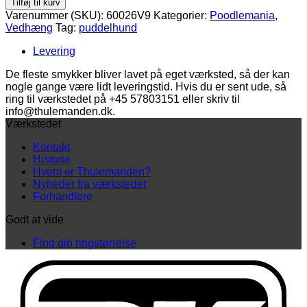
Tilføj til kurv
Puddel
Varenummer (SKU):
60026V9
Kategorier:
Poodlemania
,
med
Vedhæng
Tag:
puddelhund
frakke
antal
Levering
De fleste smykker bliver lavet på eget værksted, så der kan
nogle gange være lidt leveringstid. Hvis du er sent ude, så
ring til værkstedet på +45 57803151 eller skriv til
info@thulemanden.dk.
Værkstedet
Kontakt
Historie
Hvem er Thulemanden?
Nyheder fra værkstedet
Forhandlere
Godt at vide
Find din ringstørrelse
D