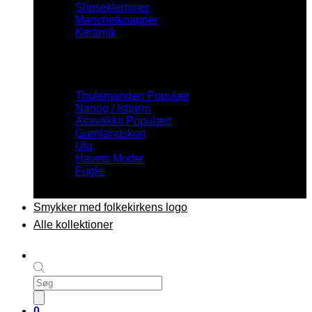
Slipseklemmer
Manchetknapper
Keramik
Inspiration
Thulemanden
Nanoq / Isbjørn
Asavakkit
Grønlandskort
Ulu
Havets Moder
Fugle
Smykker med folkekirkens logo
Alle kollektioner
Products
search
0