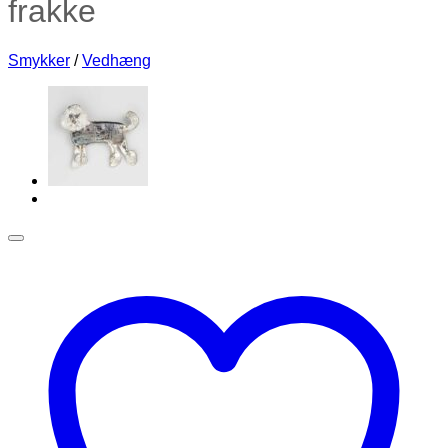
frakke
Smykker
/
Vedhæng