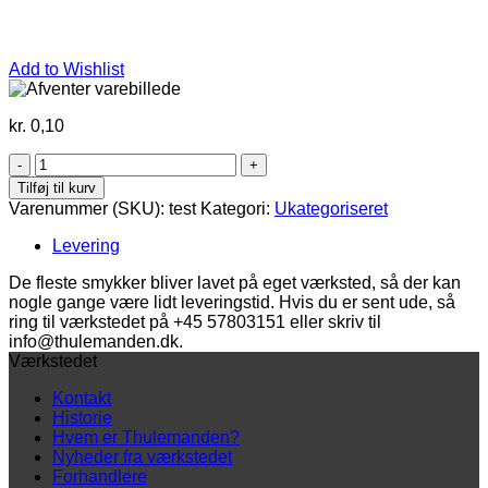
Add to Wishlist
kr.
0,10
test
antal
Tilføj til kurv
Varenummer (SKU):
test
Kategori:
Ukategoriseret
Levering
De fleste smykker bliver lavet på eget værksted, så der kan
nogle gange være lidt leveringstid. Hvis du er sent ude, så
ring til værkstedet på +45 57803151 eller skriv til
info@thulemanden.dk.
Værkstedet
Kontakt
Historie
Hvem er Thulemanden?
Nyheder fra værkstedet
Forhandlere