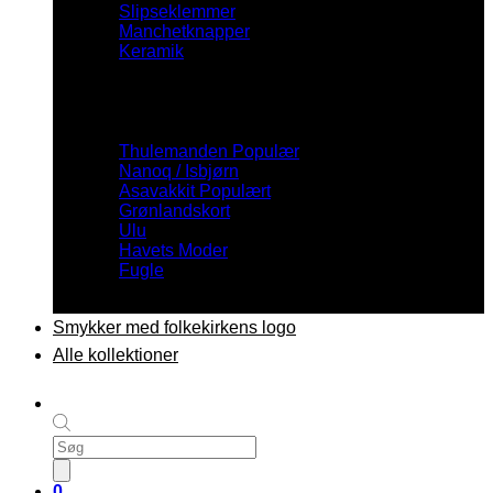
Slipseklemmer
Manchetknapper
Keramik
Inspiration
Thulemanden
Nanoq / Isbjørn
Asavakkit
Grønlandskort
Ulu
Havets Moder
Fugle
Smykker med folkekirkens logo
Alle kollektioner
Products
search
0