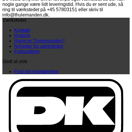
nogle gange være lidt leveringstid. Hvis du er sent ude, så
ring til værkstedet på +45 57803151 eller skriv til
info@thulemanden.dk.
Værkstedet
Kontakt
Historie
Hvem er Thulemanden?
Nyheder fra værkstedet
Forhandlere
Godt at vide
Find din ringstørrelse
D