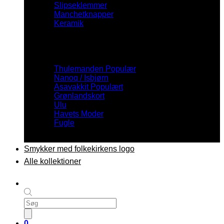
Slipseklemmer
Manchetknapper
Keramik
Inspiration
Thulemanden
Nanoq / Isbjørn
Asavakkit
Grønlandskort
Ulu
Havets Moder
Fugle
Smykker med folkekirkens logo
Alle kollektioner
Products
search
0