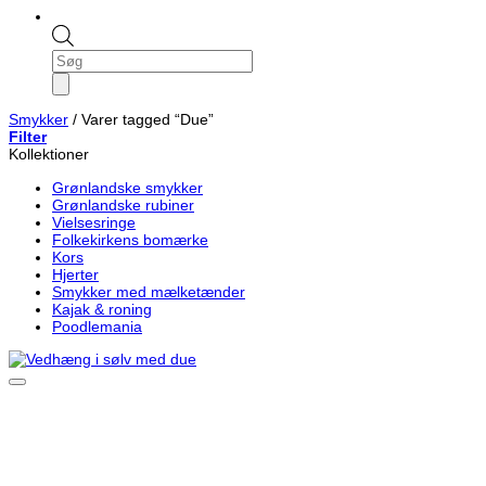
Products
search
Smykker
/
Varer tagged “Due”
Filter
Kollektioner
Grønlandske smykker
Grønlandske rubiner
Vielsesringe
Folkekirkens bomærke
Kors
Hjerter
Smykker med mælketænder
Kajak & roning
Poodlemania