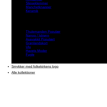
Slipseklemmer
Manchetknapper
Keramik
Inspiration
Thulemanden
Nanoq / Isbjørn
Asavakkit
Grønlandskort
Ulu
Havets Moder
Fugle
Smykker med folkekirkens logo
Alle kollektioner