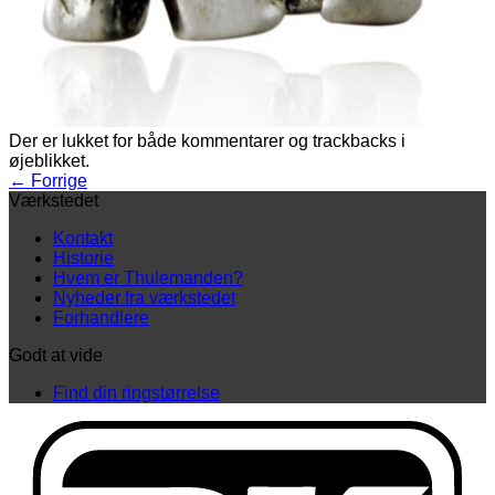
Der er lukket for både kommentarer og trackbacks i
øjeblikket.
←
Forrige
Værkstedet
Kontakt
Historie
Hvem er Thulemanden?
Nyheder fra værkstedet
Forhandlere
Godt at vide
Find din ringstørrelse
D