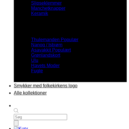
Slipseklemmer
Manchetknapper
Keramik
Inspiration
Thulemanden
Nanoq / Isbjørn
Asavakkit
Grønlandskort
Ulu
Havets Moder
Fugle
Smykker med folkekirkens logo
Alle kollektioner
Products
search