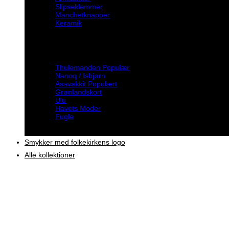
Slipseklemmer
Manchetknapper
Keramik
Inspiration
Thulemanden
Nanoq / Isbjørn
Asavakkit
Grønlandskort
Ulu
Havets Moder
Fugle
Smykker med folkekirkens logo
Alle kollektioner