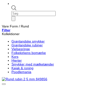
Products
search
Vare Form
/
Rund
Filter
Kollektioner
Grønlandske smykker
Grønlandske rubiner
Vielsesringe
Folkekirkens bomærke
Kors
Hjerter
Smykker med mælketænder
Kajak & roning
Poodlemania