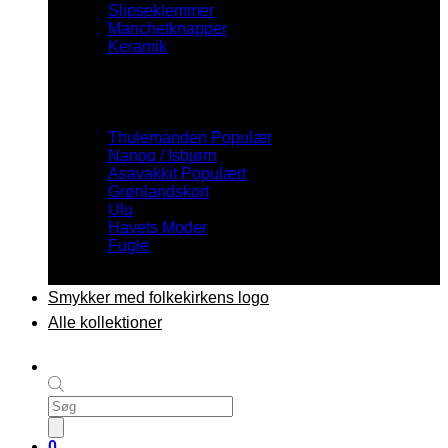
Slipseklemmer
Manchetknapper
Keramik
Inspiration
Thulemanden
Nanoq / Isbjørn
Asavakkit
Grønlandskort
Ulu
Havets Moder
Fugle
Smykker med folkekirkens logo
Alle kollektioner
Products
search
0