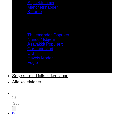
Slipseklemmer
Manchetknapper
Keramik
Inspiration
Thulemanden
Nanoq / Isbjørn
Asavakkit
Grønlandskort
Ulu
Havets Moder
Fugle
Smykker med folkekirkens logo
Alle kollektioner
Products
search
0