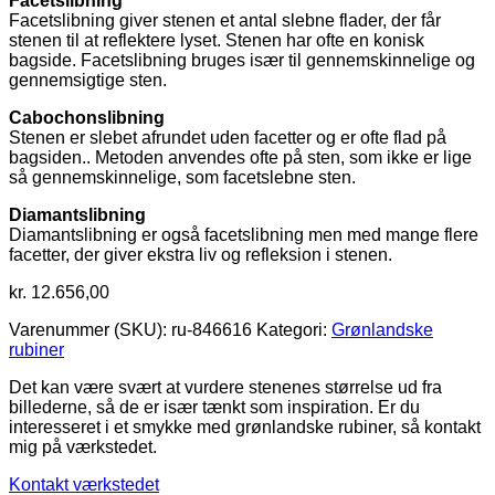
Facetslibning
Facetslibning giver stenen et antal slebne flader, der får
stenen til at reflektere lyset. Stenen har ofte en konisk
bagside. Facetslibning bruges især til gennemskinnelige og
gennemsigtige sten.
Cabochonslibning
Stenen er slebet afrundet uden facetter og er ofte flad på
bagsiden.. Metoden anvendes ofte på sten, som ikke er lige
så gennemskinnelige, som facetslebne sten.
Diamantslibning
Diamantslibning er også facetslibning men med mange flere
facetter, der giver ekstra liv og refleksion i stenen.
kr.
12.656,00
Varenummer (SKU):
ru-846616
Kategori:
Grønlandske
rubiner
Det kan være svært at vurdere stenenes størrelse ud fra
billederne, så de er især tænkt som inspiration. Er du
interesseret i et smykke med grønlandske rubiner, så kontakt
mig på værkstedet.
Kontakt værkstedet