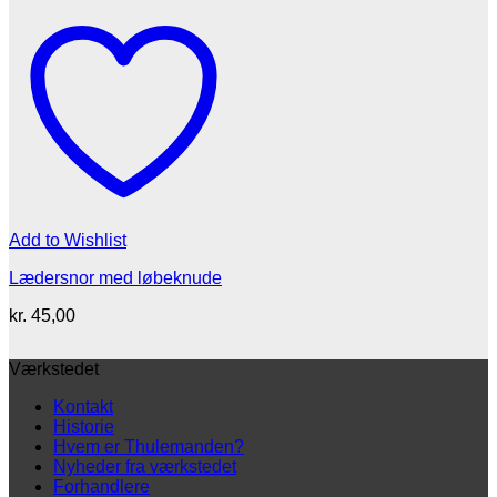
Add to Wishlist
Lædersnor med løbeknude
kr.
45,00
Værkstedet
Kontakt
Historie
Hvem er Thulemanden?
Nyheder fra værkstedet
Forhandlere