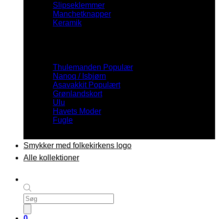
Slipseklemmer
Manchetknapper
Keramik
Inspiration
Thulemanden
Nanoq / Isbjørn
Asavakkit
Grønlandskort
Ulu
Havets Moder
Fugle
Smykker med folkekirkens logo
Alle kollektioner
Products
search
0