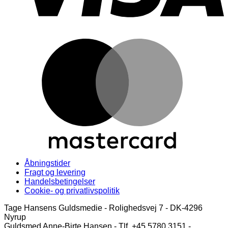
M
Åbningstider
Fragt og levering
Handelsbetingelser
Cookie- og privatlivspolitik
Tage Hansens Guldsmedie - Rolighedsvej 7 - DK-4296
Nyrup
Guldsmed Anne-Birte Hansen - Tlf. +45 5780 3151 -