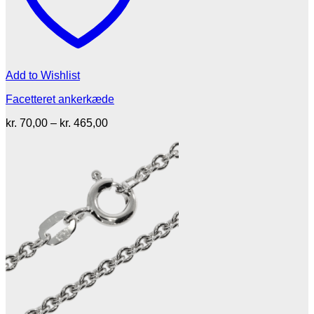
Add to Wishlist
Facetteret ankerkæde
Prisinterval:
kr.
70,00
–
kr.
465,00
kr. 70,00
til
kr. 465,00