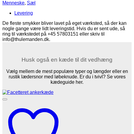
med
Menneske
,
Sæl
sæl
(8k
Levering
guld)
antal
De fleste smykker bliver lavet på eget værksted, så der kan
nogle gange være lidt leveringstid. Hvis du er sent ude, så
ring til værkstedet på +45 57803151 eller skriv til
info@thulemanden.dk.
Husk også en kæde til dit vedhæng
Vælg mellem de mest populære typer og længder eller en
rustik lædersnor med løbeknude. Er du i tvivl? Se vores
kædeguide her.