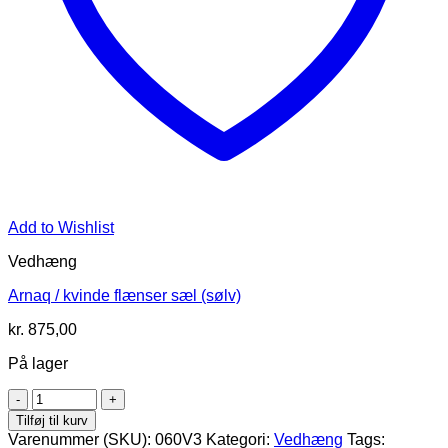
Add to Wishlist
Vedhæng
Arnaq / kvinde flænser sæl (sølv)
kr.
875,00
På lager
Arnaq
/
Tilføj til kurv
kvinde
Varenummer (SKU):
060V3
Kategori:
Vedhæng
Tags: