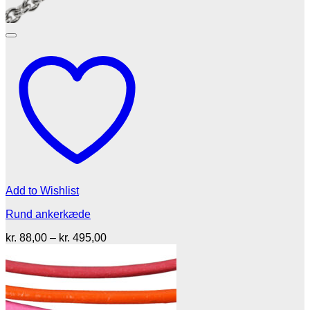
Add to Wishlist
Rund ankerkæde
Prisinterval:
kr.
88,00
–
kr.
495,00
kr. 88,00
til
kr. 495,00