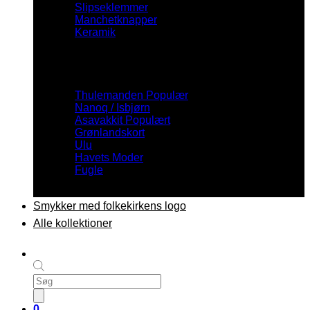
Slipseklemmer
Manchetknapper
Keramik
Inspiration
Thulemanden
Nanoq / Isbjørn
Asavakkit
Grønlandskort
Ulu
Havets Moder
Fugle
Smykker med folkekirkens logo
Alle kollektioner
Products
search
0