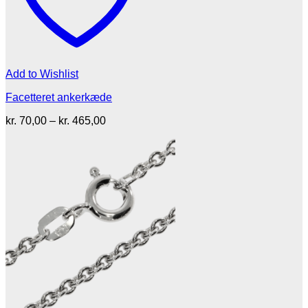
Add to Wishlist
Facetteret ankerkæde
Prisinterval:
kr.
70,00
–
kr.
465,00
kr. 70,00
til
kr. 465,00