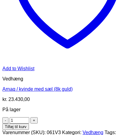
Add to Wishlist
Vedhæng
Arnaq / kvinde med sæl (8k guld)
kr.
23.430,00
På lager
Arnaq
/
Tilføj til kurv
kvinde
Varenummer (SKU):
061V3
Kategori:
Vedhæng
Tags: