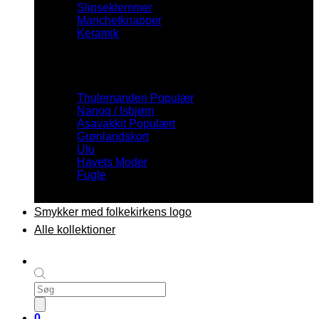
Slipseklemmer
Manchetknapper
Keramik
Inspiration
Thulemanden
Nanoq / Isbjørn
Asavakkit
Grønlandskort
Ulu
Havets Moder
Fugle
Smykker med folkekirkens logo
Alle kollektioner
Products
search
0