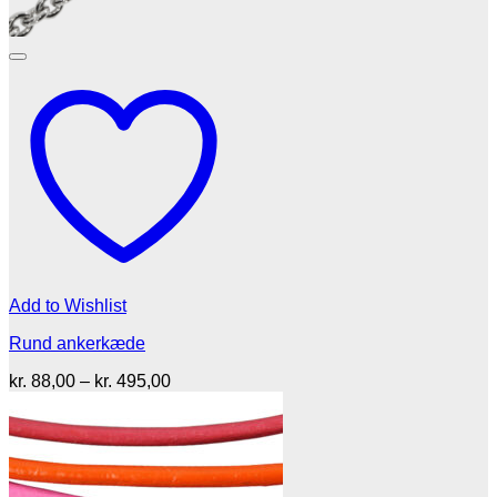
Add to Wishlist
Rund ankerkæde
Prisinterval:
kr.
88,00
–
kr.
495,00
kr. 88,00
til
kr. 495,00