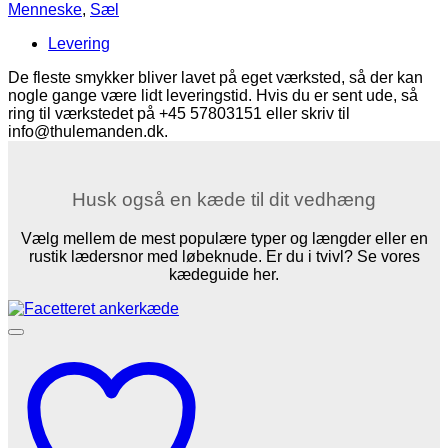
flænser
Menneske
,
Sæl
sæl
(8k
Levering
guld)
antal
De fleste smykker bliver lavet på eget værksted, så der kan
nogle gange være lidt leveringstid. Hvis du er sent ude, så
ring til værkstedet på +45 57803151 eller skriv til
info@thulemanden.dk.
Husk også en kæde til dit vedhæng
Vælg mellem de mest populære typer og længder eller en
rustik lædersnor med løbeknude. Er du i tvivl? Se vores
kædeguide her.