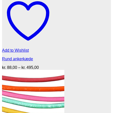
Add to Wishlist
Rund ankerkæde
Prisinterval:
kr.
88,00
–
kr.
495,00
kr. 88,00
til
kr. 495,00