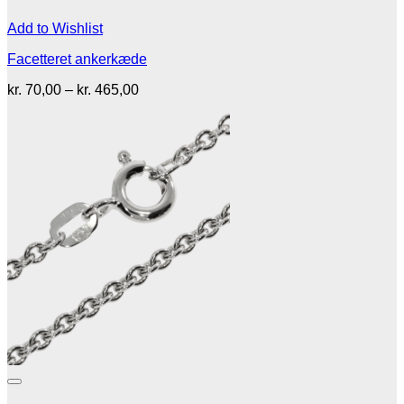
Add to Wishlist
Facetteret ankerkæde
Prisinterval:
kr.
70,00
–
kr.
465,00
kr. 70,00
til
kr. 465,00