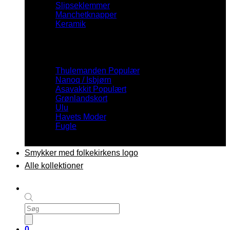
Slipseklemmer
Manchetknapper
Keramik
Inspiration
Thulemanden
Nanoq / Isbjørn
Asavakkit
Grønlandskort
Ulu
Havets Moder
Fugle
Smykker med folkekirkens logo
Alle kollektioner
Products
search
0