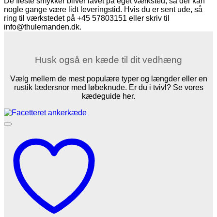
De fleste smykker bliver lavet på eget værksted, så der kan
nogle gange være lidt leveringstid. Hvis du er sent ude, så
ring til værkstedet på +45 57803151 eller skriv til
info@thulemanden.dk.
Husk også en kæde til dit vedhæng
Vælg mellem de mest populære typer og længder eller en
rustik lædersnor med løbeknude. Er du i tvivl? Se vores
kædeguide her.