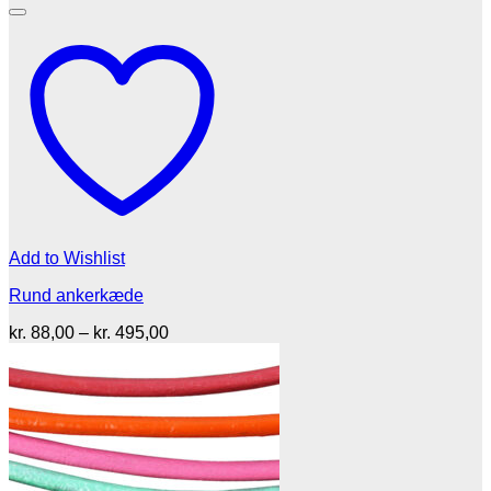
Add to Wishlist
Rund ankerkæde
Prisinterval:
kr.
88,00
–
kr.
495,00
kr. 88,00
til
kr. 495,00