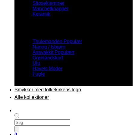
Slipseklemmer
Manchetknapper
Keramik
Inspiration
Thulemanden
Nanoq / Isbjørn
Asavakkit
Grønlandskort
Ulu
Havets Moder
Fugle
Smykker med folkekirkens logo
Alle kollektioner
Products
search
0