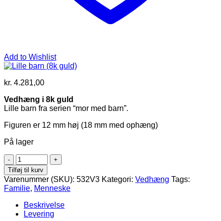
Add to Wishlist
kr.
4.281,00
Vedhæng i 8k guld
Lille barn fra serien “mor med barn”.
Figuren er 12 mm høj (18 mm med ophæng)
På lager
Lille
barn
Tilføj til kurv
(8k
Varenummer (SKU):
532V3
Kategori:
Vedhæng
Tags:
guld)
Familie
,
Menneske
antal
Beskrivelse
Levering