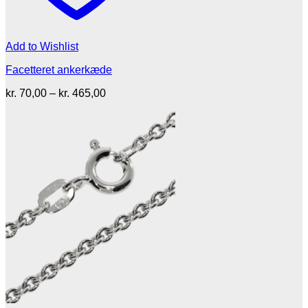
Add to Wishlist
Facetteret ankerkæde
Prisinterval:
kr.
70,00
–
kr.
465,00
kr. 70,00
til
kr. 465,00