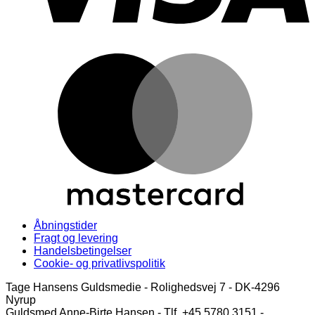
M
Åbningstider
Fragt og levering
Handelsbetingelser
Cookie- og privatlivspolitik
Tage Hansens Guldsmedie - Rolighedsvej 7 - DK-4296
Nyrup
Guldsmed Anne-Birte Hansen - Tlf. +45 5780 3151 -