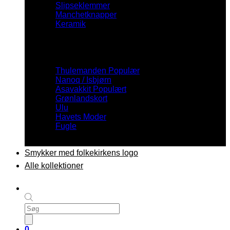
Slipseklemmer
Manchetknapper
Keramik
Inspiration
Thulemanden
Nanoq / Isbjørn
Asavakkit
Grønlandskort
Ulu
Havets Moder
Fugle
Smykker med folkekirkens logo
Alle kollektioner
Products
search
0