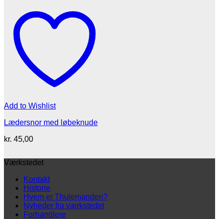
Add to Wishlist
Lædersnor med løbeknude
kr.
45,00
Værkstedet
Kontakt
Historie
Hvem er Thulemanden?
Nyheder fra værkstedet
Forhandlere