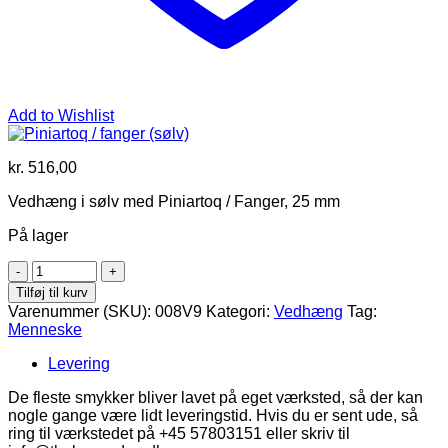
Add to Wishlist
kr.
516,00
Vedhæng i sølv med Piniartoq / Fanger, 25 mm
På lager
Piniartoq
/
Tilføj til kurv
fanger
Varenummer (SKU):
008V9
Kategori:
Vedhæng
Tag:
(sølv)
Menneske
antal
Levering
De fleste smykker bliver lavet på eget værksted, så der kan
nogle gange være lidt leveringstid. Hvis du er sent ude, så
ring til værkstedet på +45 57803151 eller skriv til