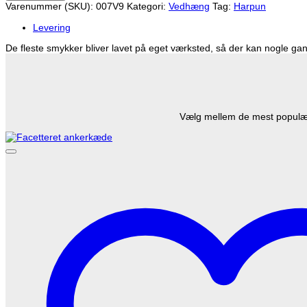
Varenummer (SKU):
007V9
Kategori:
Vedhæng
Tag:
Harpun
(sølv)
antal
Levering
De fleste smykker bliver lavet på eget værksted, så der kan nogle gang
Vælg mellem de mest populære