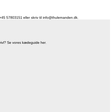
å +45 57803151 eller skriv til info@thulemanden.dk.
vivl? Se vores kædeguide her.