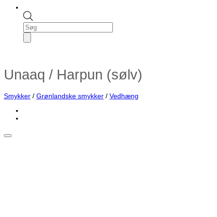
Products
search
Unaaq / Harpun (sølv)
Smykker
/
Grønlandske smykker
/
Vedhæng