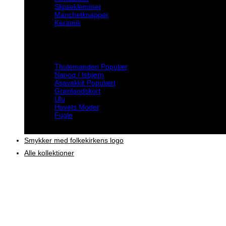
Slipseklemmer
Manchetknapper
Keramik
Inspiration
Thulemanden
Nanoq / Isbjørn
Asavakkit
Grønlandskort
Ulu
Havets Moder
Fugle
Smykker med folkekirkens logo
Alle kollektioner