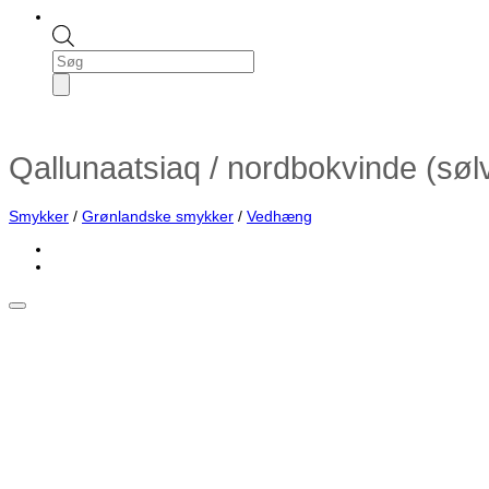
Products
search
Qallunaatsiaq / nordbokvinde (søl
Smykker
/
Grønlandske smykker
/
Vedhæng