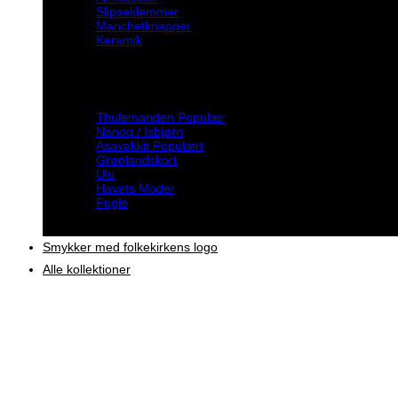
Slipseklemmer
Manchetknapper
Keramik
Inspiration
Thulemanden
Nanoq / Isbjørn
Asavakkit
Grønlandskort
Ulu
Havets Moder
Fugle
Smykker med folkekirkens logo
Alle kollektioner