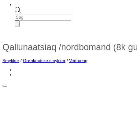
Products
search
Qallunaatsiaq /nordbomand (8k gu
Smykker
/
Grønlandske smykker
/
Vedhæng