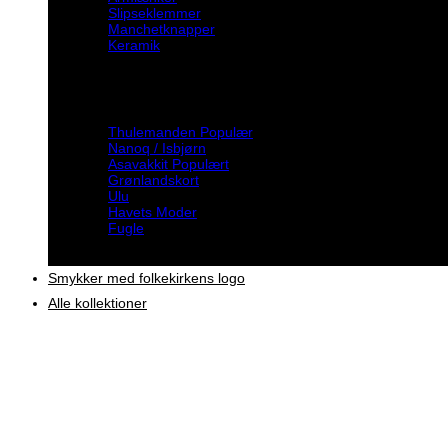
Slipseklemmer
Manchetknapper
Keramik
Inspiration
Thulemanden
Nanoq / Isbjørn
Asavakkit
Grønlandskort
Ulu
Havets Moder
Fugle
Smykker med folkekirkens logo
Alle kollektioner