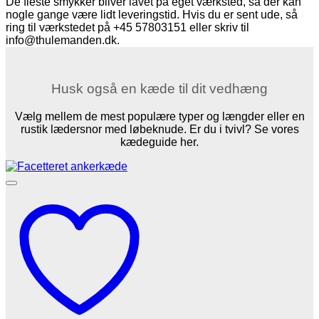
De fleste smykker bliver lavet på eget værksted, så der kan
nogle gange være lidt leveringstid. Hvis du er sent ude, så
ring til værkstedet på +45 57803151 eller skriv til
info@thulemanden.dk.
Husk også en kæde til dit vedhæng
Vælg mellem de mest populære typer og længder eller en
rustik lædersnor med løbeknude. Er du i tvivl? Se vores
kædeguide her.