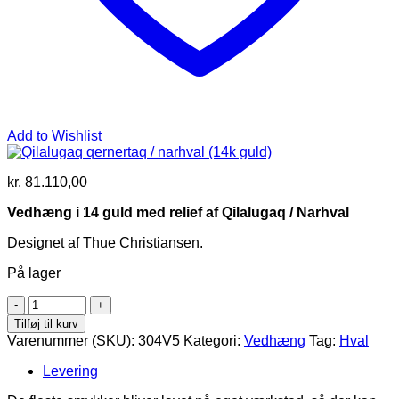
Add to Wishlist
kr.
81.110,00
Vedhæng i 14 guld med relief af Qilalugaq / Narhval
Designet af Thue Christiansen.
På lager
Qilalugaq
qernertaq
Tilføj til kurv
/
Varenummer (SKU):
304V5
Kategori:
Vedhæng
Tag:
Hval
narhval
(14k
Levering
guld)
antal