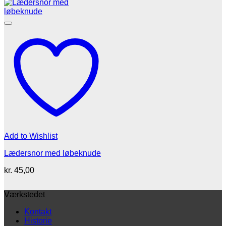
kr. 88,00
til
kr. 495,00
Add to Wishlist
Lædersnor med løbeknude
kr.
45,00
Værkstedet
Kontakt
Historie