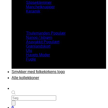
Slipseklemmer
Manchetknapper
Keramik
Inspiration
Thulemanden
Nanoq / Isbjørn
Asavakkit
Grønlandskort
Ulu
Havets Moder
Fugle
Smykker med folkekirkens logo
Alle kollektioner
Products
search
0