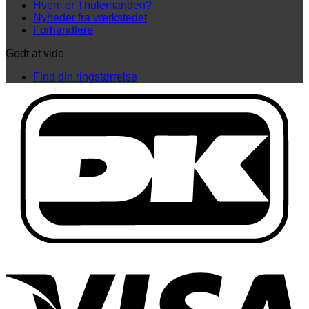
Hvem er Thulemanden?
Nyheder fra værkstedet
Forhandlere
Godt at vide
Find din ringstørrelse
D
V