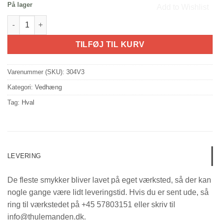
På lager
Add to Wishlist
Qilalugaq qernertaq / narhval (8k guld) antal
TILFØJ TIL KURV
Varenummer (SKU):
304V3
Kategori:
Vedhæng
Tag:
Hval
LEVERING
De fleste smykker bliver lavet på eget værksted, så der kan
nogle gange være lidt leveringstid. Hvis du er sent ude, så
ring til værkstedet på +45 57803151 eller skriv til
info@thulemanden.dk.