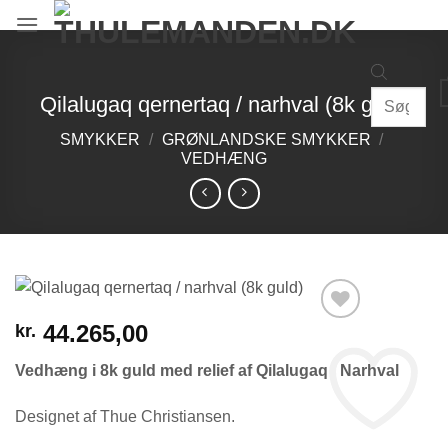
Fortsæt
til
indhold
Products
Qilalugaq qernertaq / narhval (8k guld)
search
SMYKKER
/
GRØNLANDSKE SMYKKER
/
VEDHÆNG
44.265,00
kr.
Vedhæng i 8k guld med relief af Qilalugaq / Narhval
Designet af Thue Christiansen.