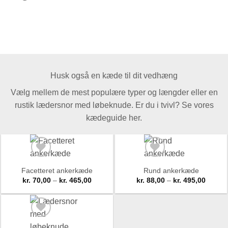
Husk også en kæde til dit vedhæng
Vælg mellem de mest populære typer og længder eller en
rustik lædersnor med løbeknude. Er du i tvivl? Se vores
kædeguide her.
Facetteret ankerkæde
Rund ankerkæde
Prisinterval:
Prisint
kr.
70,00
–
kr.
465,00
kr.
88,00
–
kr.
495,00
kr. 70,00
kr. 88,
til
til
kr. 465,00
kr. 495
Add to
Add to