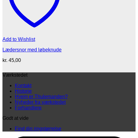
Add to Wishlist
Lædersnor med løbeknude
kr.
45,00
Værkstedet
Kontakt
Historie
Hvem er Thulemanden?
Nyheder fra værkstedet
Forhandlere
Godt at vide
Find din ringstørrelse