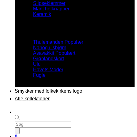
Slipseklemmer
Manchetknapper
Keramik
Inspiration
Thulemanden
Nanoq / Isbjørn
Asavakkit
Grønlandskort
Ulu
Havets Moder
Fugle
Smykker med folkekirkens logo
Alle kollektioner
Products
search
0