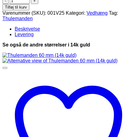
29
Tilføj til kurv
mm
Varenummer (SKU):
001V25
Kategori:
Vedhæng
Tag:
(14k
Thulemanden
guld)
antal
Beskrivelse
Levering
Se også de andre størrelser i 14k guld