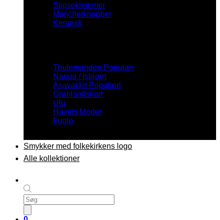
Slipseklemmer
Manchetknapper
Keramik
Inspiration
Thulemanden
Nanoq / Isbjørn
Asavakkit
Grønlandskort
Ulu
Havets Moder
Fugle
Smykker med folkekirkens logo
Alle kollektioner
Products
search
0