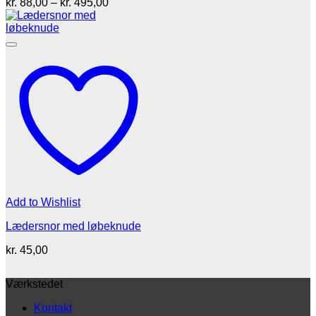
Prisinterval:
kr.
88,00
–
kr.
495,00
kr. 88,00
til
kr. 495,00
Add to Wishlist
Lædersnor med løbeknude
kr.
45,00
Værkstedet
Kontakt