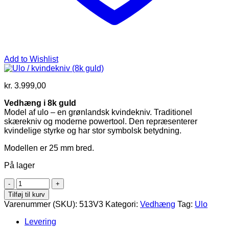
Add to Wishlist
kr.
3.999,00
Vedhæng i 8k guld
Model af ulo – en grønlandsk kvindekniv. Traditionel
skærekniv og moderne powertool. Den repræsenterer
kvindelige styrke og har stor symbolsk betydning.
Modellen er 25 mm bred.
På lager
Ulo
/
Tilføj til kurv
kvindekniv
Varenummer (SKU):
513V3
Kategori:
Vedhæng
Tag:
Ulo
(8k
guld)
Levering
antal