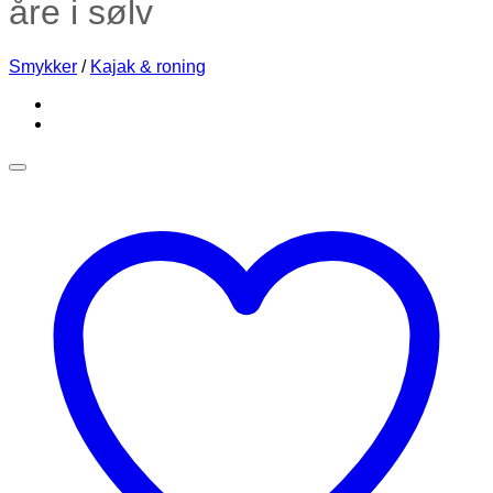
åre i sølv
Smykker
/
Kajak & roning