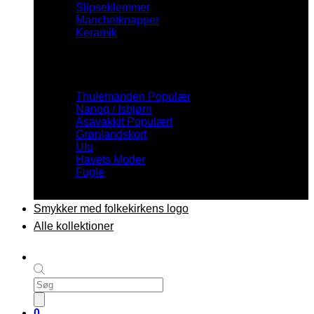
Slipseklemmer
Manchetknapper
Keramik
Inspiration
Thulemanden
Nanoq / Isbjørn
Asavakkit
Grønlandskort
Ulu
Havets Moder
Fugle
Smykker med folkekirkens logo
Alle kollektioner
Products
search
0