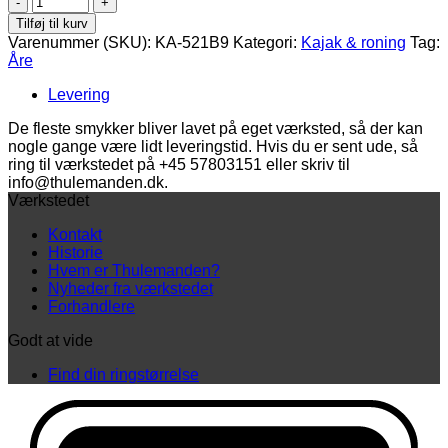
med
Tilføj til kurv
big
Varenummer (SKU):
KA-521B9
Kategori:
Kajak & roning
Tag:
blade
Åre
åre
i
Levering
sølv
antal
De fleste smykker bliver lavet på eget værksted, så der kan
nogle gange være lidt leveringstid. Hvis du er sent ude, så
ring til værkstedet på +45 57803151 eller skriv til
info@thulemanden.dk.
Værkstedet
Kontakt
Historie
Hvem er Thulemanden?
Nyheder fra værkstedet
Forhandlere
Godt at vide
Find din ringstørrelse
D