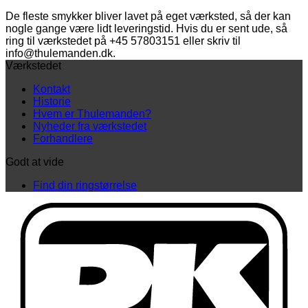
De fleste smykker bliver lavet på eget værksted, så der kan
nogle gange være lidt leveringstid. Hvis du er sent ude, så
ring til værkstedet på +45 57803151 eller skriv til
info@thulemanden.dk.
Værkstedet
Kontakt
Historie
Hvem er Thulemanden?
Nyheder fra værkstedet
Forhandlere
Godt at vide
Find din ringstørrelse
D