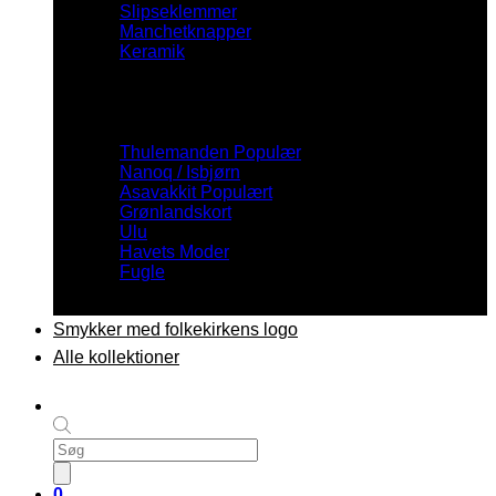
Slipseklemmer
Manchetknapper
Keramik
Inspiration
Thulemanden
Nanoq / Isbjørn
Asavakkit
Grønlandskort
Ulu
Havets Moder
Fugle
Smykker med folkekirkens logo
Alle kollektioner
Products
search
0