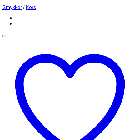
Smykker
/
Kors