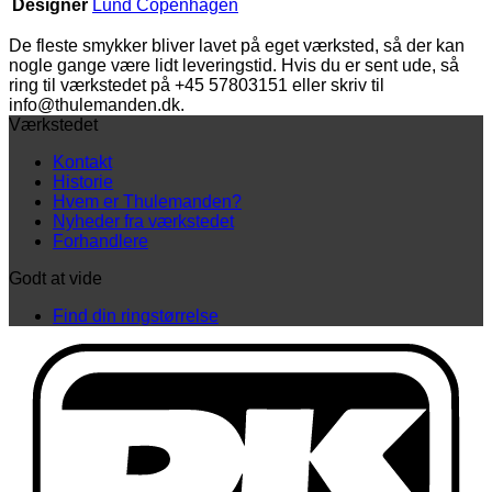
Designer
Lund Copenhagen
De fleste smykker bliver lavet på eget værksted, så der kan
nogle gange være lidt leveringstid. Hvis du er sent ude, så
ring til værkstedet på +45 57803151 eller skriv til
info@thulemanden.dk.
Værkstedet
Kontakt
Historie
Hvem er Thulemanden?
Nyheder fra værkstedet
Forhandlere
Godt at vide
Find din ringstørrelse
D