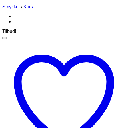
Smykker
/
Kors
Tilbud!