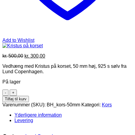
Add to Wishlist
Den
Den
kr.
500,00
kr.
300,00
oprindelige
aktuelle
Vedhæng med Kristus på korset, 50 mm høj, 925 s sølv fra
pris
pris
Lund Copenhagen.
var:
er:
kr. 500,00.
kr. 300,00.
På lager
Kristus
på
Tilføj til kurv
korset
Varenummer (SKU):
BH_kors-50mm
Kategori:
Kors
antal
Yderligere information
Levering