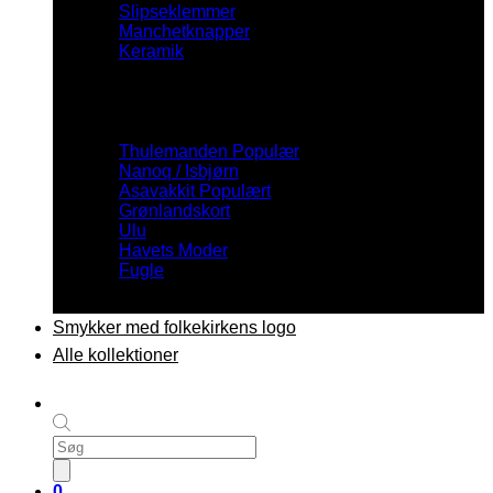
Slipseklemmer
Manchetknapper
Keramik
Inspiration
Thulemanden
Nanoq / Isbjørn
Asavakkit
Grønlandskort
Ulu
Havets Moder
Fugle
Smykker med folkekirkens logo
Alle kollektioner
Products
search
0