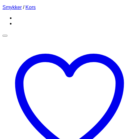
Smykker
/
Kors