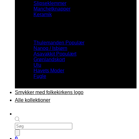
Slipseklemmer
Manchetknapper
Keramik
Inspiration
Thulemanden
Nanoq / Isbjørn
Asavakkit
Grønlandskort
Ulu
Havets Moder
Fugle
Smykker med folkekirkens logo
Alle kollektioner
Products
search
0