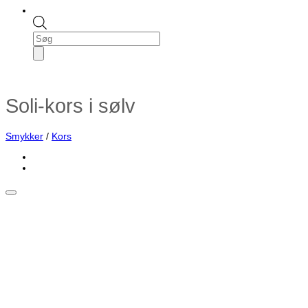
Products
search
Soli-kors i sølv
Smykker
/
Kors