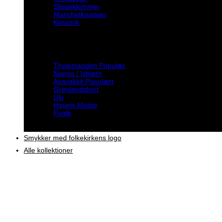
Slipseklemmer
Manchetknapper
Keramik
Inspiration
Thulemanden
Nanoq / Isbjørn
Asavakkit
Grønlandskort
Ulu
Havets Moder
Fugle
Smykker med folkekirkens logo
Alle kollektioner