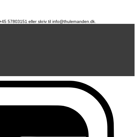
å +45 57803151 eller skriv til info@thulemanden.dk.
D