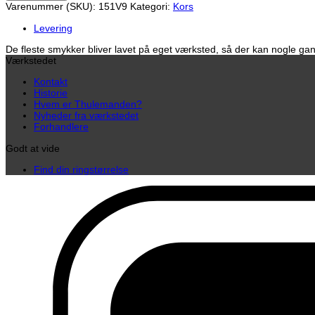
Varenummer (SKU):
151V9
Kategori:
Kors
sølv
antal
Levering
De fleste smykker bliver lavet på eget værksted, så der kan nogle gang
Værkstedet
Kontakt
Historie
Hvem er Thulemanden?
Nyheder fra værkstedet
Forhandlere
Godt at vide
Find din ringstørrelse