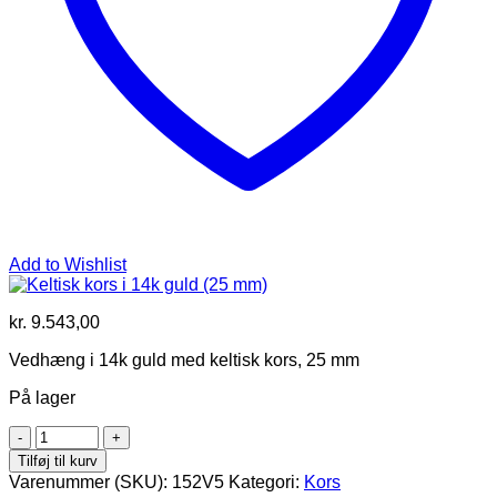
Add to Wishlist
kr.
9.543,00
Vedhæng i 14k guld med keltisk kors, 25 mm
På lager
Keltisk
kors
Tilføj til kurv
i
Varenummer (SKU):
152V5
Kategori:
Kors
14k