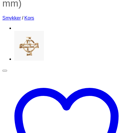
mm)
Smykker
/
Kors