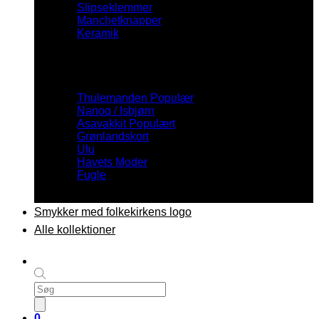
Slipseklemmer
Manchetknapper
Keramik
Inspiration
Thulemanden
Nanoq / Isbjørn
Asavakkit
Grønlandskort
Ulu
Havets Moder
Fugle
Smykker med folkekirkens logo
Alle kollektioner
Products
search
0