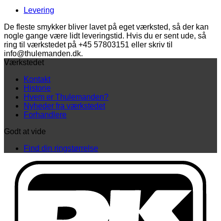
guld
Levering
(25
mm)
De fleste smykker bliver lavet på eget værksted, så der kan
antal
nogle gange være lidt leveringstid. Hvis du er sent ude, så
ring til værkstedet på +45 57803151 eller skriv til
info@thulemanden.dk.
Værkstedet
Kontakt
Historie
Hvem er Thulemanden?
Nyheder fra værkstedet
Forhandlere
Godt at vide
Find din ringstørrelse
D