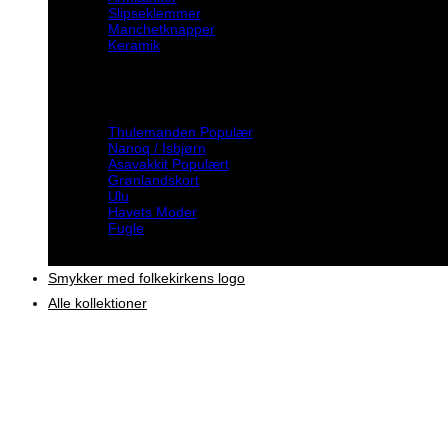
Slipseklemmer
Manchetknapper
Keramik
Inspiration
Thulemanden
Nanoq / Isbjørn
Asavakkit
Grønlandskort
Ulu
Havets Moder
Fugle
Smykker med folkekirkens logo
Alle kollektioner