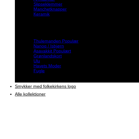
Slipseklemmer
Manchetknapper
Keramik
Inspiration
Thulemanden
Nanoq / Isbjørn
Asavakkit
Grønlandskort
Ulu
Havets Moder
Fugle
Smykker med folkekirkens logo
Alle kollektioner