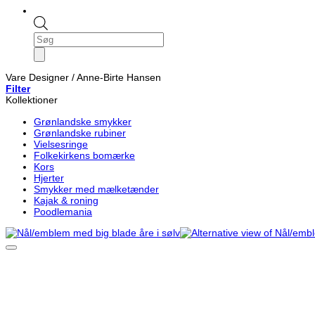
Products
search
Vare Designer
/
Anne-Birte Hansen
Filter
Kollektioner
Grønlandske smykker
Grønlandske rubiner
Vielsesringe
Folkekirkens bomærke
Kors
Hjerter
Smykker med mælketænder
Kajak & roning
Poodlemania