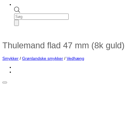
Products
search
Thulemand flad 47 mm (8k guld)
Smykker
/
Grønlandske smykker
/
Vedhæng