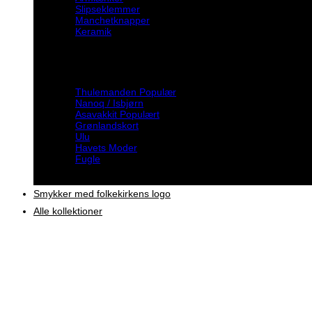
Slipseklemmer
Manchetknapper
Keramik
Inspiration
Thulemanden
Nanoq / Isbjørn
Asavakkit
Grønlandskort
Ulu
Havets Moder
Fugle
Smykker med folkekirkens logo
Alle kollektioner