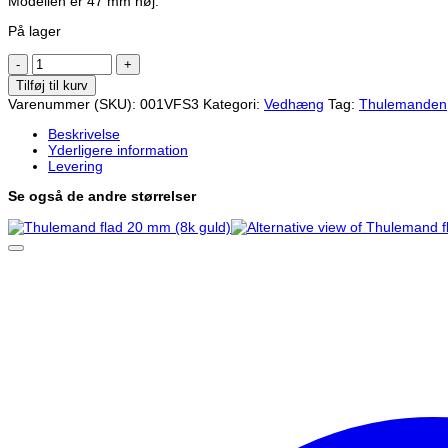
Modellen er 47 mm høj.
På lager
Thulemand
flad
Tilføj til kurv
47
Varenummer (SKU):
001VFS3
Kategori:
Vedhæng
Tag:
Thulemanden
mm
(8k
Beskrivelse
guld)
Yderligere information
antal
Levering
Se også de andre størrelser