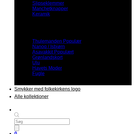
Slipseklemmer
Manchetknapper
Keramik
Inspiration
Thulemanden
Nanoq / Isbjørn
Asavakkit
Grønlandskort
Ulu
Havets Moder
Fugle
Smykker med folkekirkens logo
Alle kollektioner
Products
search
0