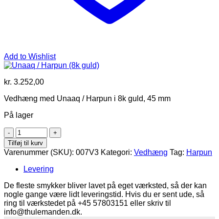
Add to Wishlist
kr.
3.252,00
Vedhæng med Unaaq / Harpun i 8k guld, 45 mm
På lager
Unaaq
/
Tilføj til kurv
Harpun
Varenummer (SKU):
007V3
Kategori:
Vedhæng
Tag:
Harpun
(8k
guld)
Levering
antal
De fleste smykker bliver lavet på eget værksted, så der kan
nogle gange være lidt leveringstid. Hvis du er sent ude, så
ring til værkstedet på +45 57803151 eller skriv til
info@thulemanden.dk.