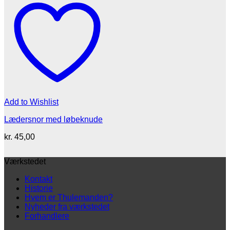
Add to Wishlist
Lædersnor med løbeknude
kr.
45,00
Værkstedet
Kontakt
Historie
Hvem er Thulemanden?
Nyheder fra værkstedet
Forhandlere