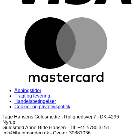
M
Åbningstider
Fragt og levering
Handelsbetingelser
Cookie- og privatlivspolitik
Tage Hansens Guldsmedie - Rolighedsvej 7 - DK-4296
Nyrup
Guldsmed Anne-Birte Hansen - Tlf. +45 5780 3151 -
info@thulemanden.dk - Cvr.-nr. 30881036