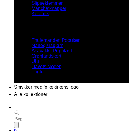
Slipseklemmer
Manchetknapper
Keramik
Inspiration
Thulemanden
Nanoq / Isbjørn
Asavakkit
Grønlandskort
Ulu
Havets Moder
Fugle
Smykker med folkekirkens logo
Alle kollektioner
Products
search
0